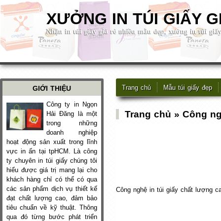
XƯỞNG IN TÚI GIẤY G
Nhận in túi giấy giá rẻ nhiều mẫu đẹp, xưởng in túi g
Trang chủ
Mẫu túi giấy đẹp
GIỚI THIỆU
Công ty in Ngọn
Trang chủ
»
Công ngh
Hải Đăng là một
trong những
doanh nghiệp
hoạt động sản xuất trong lĩnh
vực in ấn tại tpHCM. Là công
ty chuyên in túi giấy chúng tôi
hiểu được giá trị mang lại cho
khách hàng chỉ có thể có qua
các sản phẩm dịch vụ thiết kế
Công nghệ in túi giấy chất lượng c
đạt chất lượng cao, đảm bảo
tiêu chuẩn về kỹ thuật. Thông
qua đó từng bước phát triển