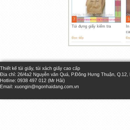
7
3
Túi đựng giấy kiểm tra
In
ca
Đọc tiếp
Đọ
Thiết kế túi giấy, túi xách giấy cao cấp
Địa chỉ: 26/4a2 Nguyễn văn Quá, P.Đông Hưng Thuận, Q.12
Hotline: 0938 497 012 (Mr Hải)
Email: xuongin@ngonhaidang.com.vn