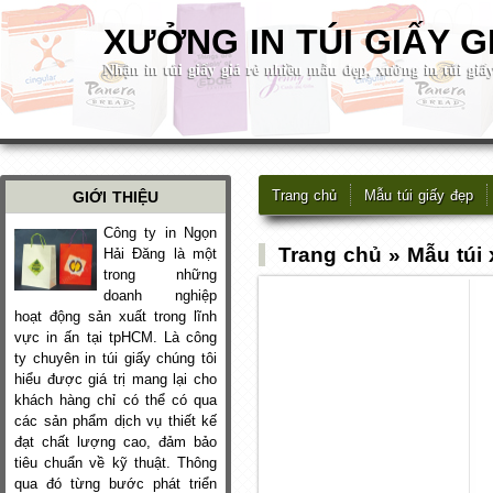
XƯỞNG IN TÚI GIẤY G
Nhận in túi giấy giá rẻ nhiều mẫu đẹp, xưởng in túi g
Trang chủ
Mẫu túi giấy đẹp
GIỚI THIỆU
Công ty in Ngọn
Trang chủ
»
Mẫu túi
Hải Đăng là một
trong những
doanh nghiệp
hoạt động sản xuất trong lĩnh
vực in ấn tại tpHCM. Là công
ty chuyên in túi giấy chúng tôi
hiểu được giá trị mang lại cho
khách hàng chỉ có thể có qua
các sản phẩm dịch vụ thiết kế
đạt chất lượng cao, đảm bảo
tiêu chuẩn về kỹ thuật. Thông
qua đó từng bước phát triển